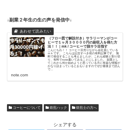
↓副業２年生の生の声を発信中↓
（フロー図で解説付き）サラリーマンがコー
ヒーで１ヶ月３００００円の副収入を得た方
法！！｜mk / コーヒーで脱サラ目指す
こんにちわ！！ コーヒー豆売りながら会社員している
ｍｋです。 こちらは記念すべき初の有料記事です。 無
料で発信することも考えましたが、これも経験と割り切
り、有料でnote書いてみることにしました。 副業とし
てこれから何か始めようと思っている方に有益な情報が
かなり詰まっているとおもいますのでぜひ最後まで読ん
で...
note.com
コーヒーについて
焙煎ハック
焙煎士の方へ
シェアする