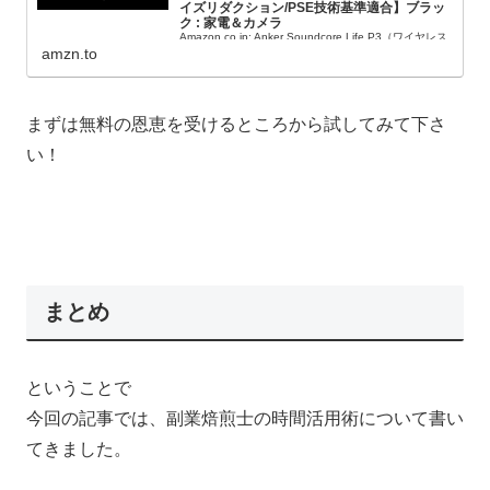
イズリダクション/PSE技術基準適合】ブラッ
ク : 家電＆カメラ
Amazon.co.jp: Anker Soundcore Life P3（ワイヤレス
イヤホン Bluetooth 5.2）【完全ワイヤレスイヤホン /
amzn.to
Bluetooth5.2対応 / ワイヤレス充電対応/ウルトラノイ
ズキャンセリング/外音取り込み / IPX5防水規格 / 最大
50時間音楽再生 / ゲーミングモー...
まずは無料の恩恵を受けるところから試してみて下さ
い！
まとめ
ということで
今回の記事では、副業焙煎士の時間活用術について書い
てきました。