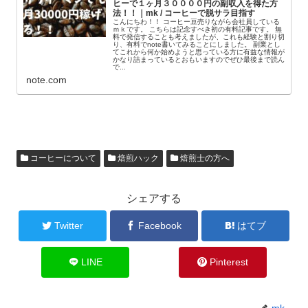
ヒーで１ヶ月３００００円の副収入を得た方
法！！｜mk / コーヒーで脱サラ目指す
こんにちわ！！ コーヒー豆売りながら会社員している
ｍｋです。 こちらは記念すべき初の有料記事です。 無
料で発信することも考えましたが、これも経験と割り切
り、有料でnote書いてみることにしました。 副業とし
てこれから何か始めようと思っている方に有益な情報が
かなり詰まっているとおもいますのでぜひ最後まで読ん
で...
note.com
コーヒーについて
焙煎ハック
焙煎士の方へ
シェアする
Twitter
Facebook
はてブ
LINE
Pinterest
mk