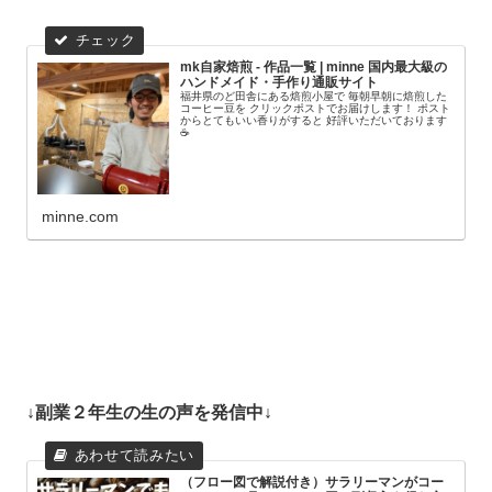
mk自家焙煎 - 作品一覧 | minne 国内最大級の
ハンドメイド・手作り通販サイト
福井県のど田舎にある焙煎小屋で 毎朝早朝に焙煎した
コーヒー豆を クリックポストでお届けします！ ポスト
からとてもいい香りがすると 好評いただいております
☕️
minne.com
↓副業２年生の生の声を発信中↓
（フロー図で解説付き）サラリーマンがコー