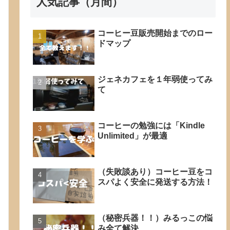
人気記事（月間）
コーヒー豆販売開始までのロー
ドマップ
ジェネカフェを１年弱使ってみ
て
コーヒーの勉強には「Kindle
Unlimited」が最適
（失敗談あり）コーヒー豆をコ
スパよく安全に発送する方法！
（秘密兵器！！）みるっこの悩
み全て解決