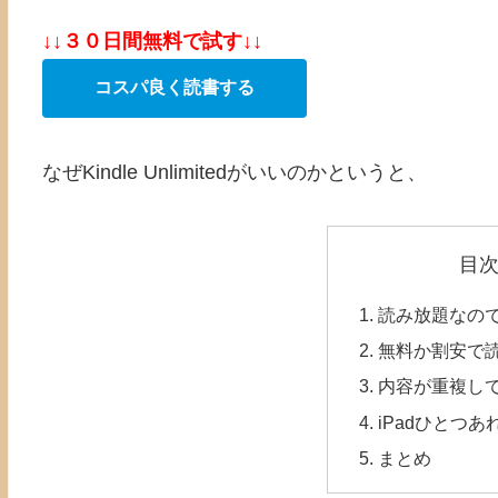
↓↓３０日間無料で試す↓↓
コスパ良く読書する
なぜKindle Unlimitedがいいのかというと、
目
読み放題なの
無料か割安で
内容が重複し
iPadひとつあ
まとめ