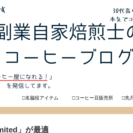
□名脇役アイテム
□コーヒー豆販売所
□先
mited」が最適