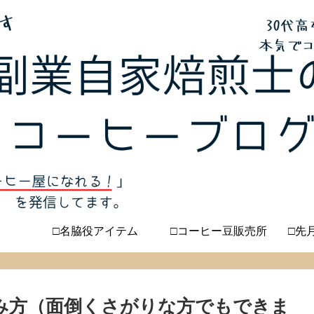
□名脇役アイテム
□コーヒー豆販売所
□先
み方（面倒くさがりな方でもできま