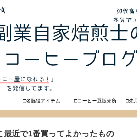
□名脇役アイテム
□コーヒー豆販売所
□先
ここ最近で1番買ってよかったもの