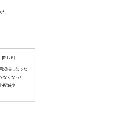
が、
次
間短縮になった
がなくなった
心配減少