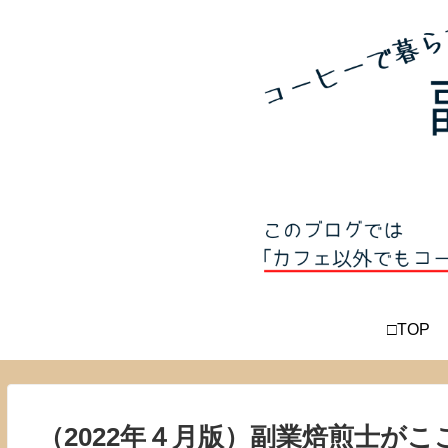
□TOP
（2022年４月版）副業焙煎士が