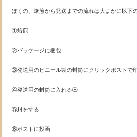
ぼくの、焙煎から発送までの流れは大まかに以下
①焙煎
②パッケージに梱包
③発送用のビニール製の封筒にクリックポストで
④発送用の封筒に入れる⑤
⑤封をする
⑥ポストに投函