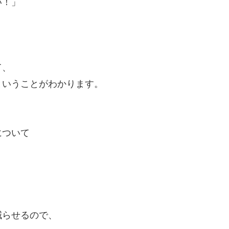
い！」
て、
ということがわかります。
について
、
減らせるので、