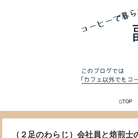
□TOP
（２足のわらじ）会社員と焙煎士