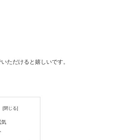
。
でいただけると嬉しいです。
次
眠気
分