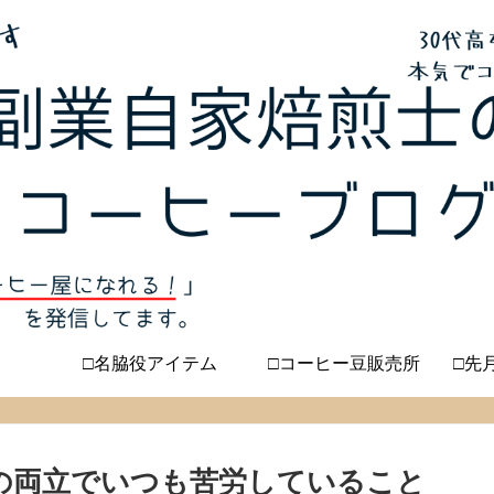
□名脇役アイテム
□コーヒー豆販売所
□先
の両立でいつも苦労していること