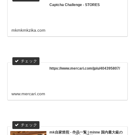
Captcha Challenge - STORES
mkmkmkzika.com
https://www.mercari.com/jp/u/404395807/
www.mercari.com
mk自家焙煎 - 作品一覧 | minne 国内最大級の