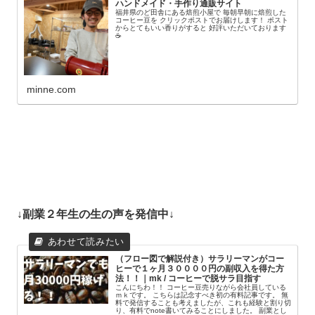
ハンドメイド・手作り通販サイト
福井県のど田舎にある焙煎小屋で 毎朝早朝に焙煎した
コーヒー豆を クリックポストでお届けします！ ポスト
からとてもいい香りがすると 好評いただいております
☕️
minne.com
↓副業２年生の生の声を発信中↓
（フロー図で解説付き）サラリーマンがコー
ヒーで１ヶ月３００００円の副収入を得た方
法！！｜mk / コーヒーで脱サラ目指す
こんにちわ！！ コーヒー豆売りながら会社員している
ｍｋです。 こちらは記念すべき初の有料記事です。 無
料で発信することも考えましたが、これも経験と割り切
り、有料でnote書いてみることにしました。 副業とし