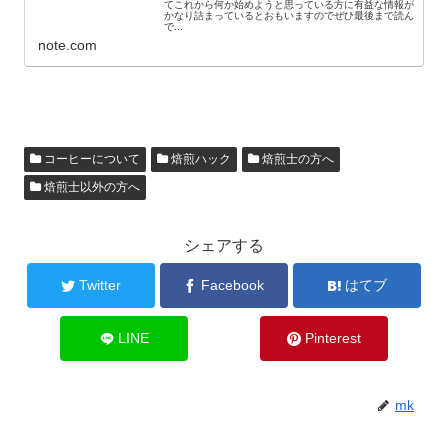
てこれから何か始めようと思っている方に有益な情報が
かなり詰まっているとおもいますのでぜひ最後まで読ん
で...
note.com
コーヒーについて
焙煎ハック
焙煎士の方へ
焙煎士以外の方へ
シェアする
Twitter
Facebook
はてブ
LINE
Pinterest
mk